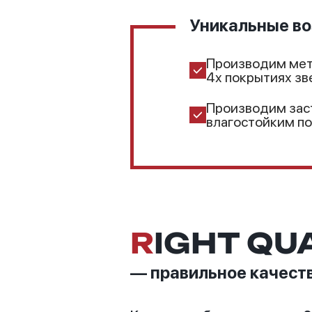
Уникальные во
Производим мет
4х покрытиях зв
Производим зас
влагостойким п
R
IGHT QU
— правильное качест