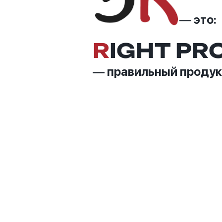
— это:
R
IGHT PR
— правильный продук