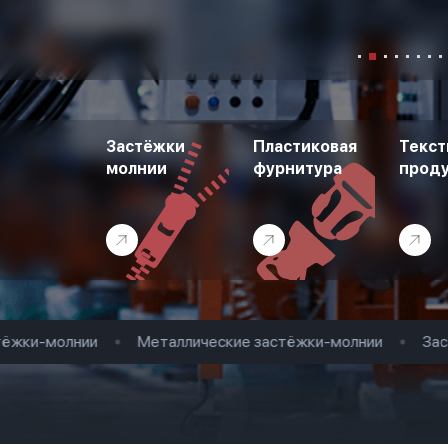
Застёжки
Пластиковая
Текст
молнии
фурнитура
прод
жки-молнии
Металлические застёжки-молнии
Застё