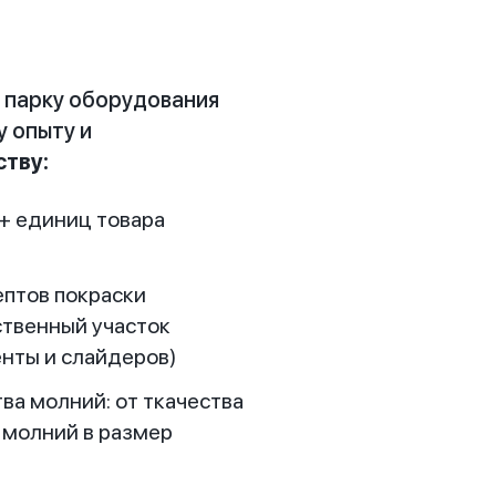
 парку оборудования
у опыту и
тву:
+ единиц товара
ептов покраски
ственный участок
енты и слайдеров)
ва молний: от ткачества
 молний в размер