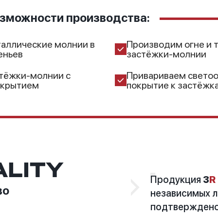
зможности производства:
аллические молнии в
Производим огне и 
еньев
застёжки-молнии
тёжки-молнии с
Привариваем свето
окрытием
покрытие к застёж
ALITY
Продукция
3
R
во
независимых л
подтверждено