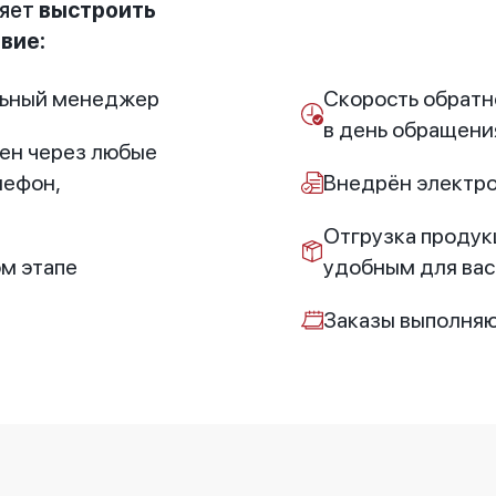
ляет
выстроить
вие:
льный менеджер
Скорость обратн
в день обращени
ен через любые
лефон,
Внедрён электр
Отгрузка продук
м этапе
удобным для вас
Заказы выполняю