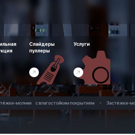
ильная
Слайдеры
Услуги
укция
пуллеры
жки-молнии с влагостойким покрытием
Застёжки-молн