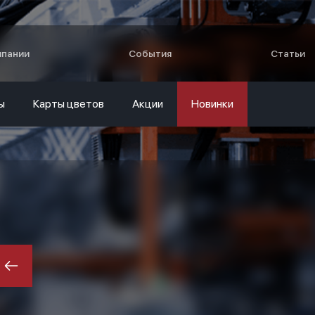
мпании
События
Статьи
ы
Карты цветов
Акции
Новинки