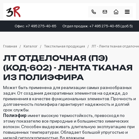
Офис: +7 495 275-40-65
Отдел продаж: +7 495 275-40-65 (доб.5)
Главная
Каталог
Текстильная продукция
ЛТ - Лента тканая отделоч
ЛТ ОТДЕЛОЧНАЯ (ПЭ)
(КОД-602) - ЛЕНТА ТКАНАЯ
ИЗ ПОЛИЭФИРА
Может быть применена для реализации самых разнообразных
задач. От создания декоративных элементов на одежде, до
применения в качестве функциональных элементов. Прочность и
долговечность полиэфира гарантирует надежность и долгий
срок службы.
Полиэфир
имеет высокую термостойкость, превосходя по
этому показателю все природные и большинство химических
волокон. Способен выдерживать длительную эксплуатацию при
повышенных температурах. Обладает большой упругостью и
низкой гигроскопичностью. Во влажном