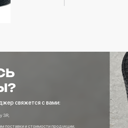
СЬ
Ы?
джер свяжется с вами:
у 3R;
м поставки и стоимости продукции;