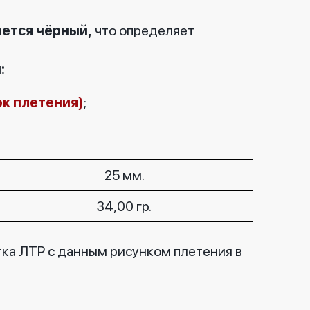
ется чёрный,
что определяет
:
ок плетения)
;
25 мм.
34,00 гр.
тка ЛТР с данным рисунком плетения в