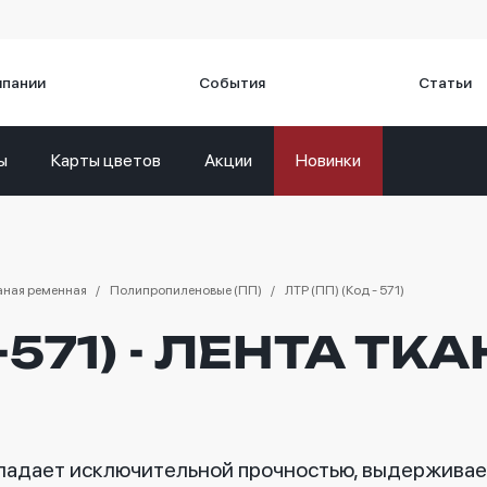
мпании
События
Статьи
ы
Карты цветов
Акции
Новинки
каная ременная
Полипропиленовые (ПП)
ЛТР (ПП) (Код - 571)
-571) - ЛЕНТА ТК
бладает исключительной прочностью, выдерживае