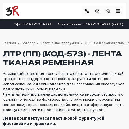
Офис: +7 495 275-40-65
Отдел продаж: +7 495 275-40-65 (доб.5)
Главная
Каталог
Текстильная продукция
ЛТР - Лента тканая ременн
ЛТР (ПП) (КОД-573) - ЛЕНТА
ТКАНАЯ РЕМЕННАЯ
Чрезвычайно плотная, толстая лента обладает исключительной
прочностью, выдерживает высокие нагрузки и активное
использование. Идеальная лента для изготовления аксессуаров
для животных и шорных изделий.
Ленты из полипропилена характеризуются высокой стойкостью
к влиянию погодных факторов, влаге, химически агрессивным
веществам, термическому воздействию, не деформируются, не
дают усадки, почти не растягиваются под нагрузкой.
Лента комплектуется пластиковой фурнитурой:
фастексами и пряжками.