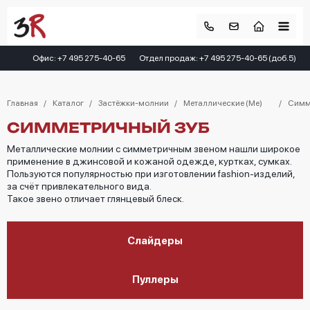
Офис: +7 495 275-40-65
Отдел продаж: +7 495 275-40-65 (доб.5)
Главная
Каталог
Застёжки-молнии
Металлические (Me)
Симм
СИММЕТРИЧНЫЙ ЗУБ
Металлические молнии с симметричным звеном нашли широкое
применение в джинсовой и кожаной одежде, куртках, сумках.
Пользуются популярностью при изготовлении fаshiоn-изделий,
за счёт привлекательного вида.
Такое звено отличает глянцевый блеск.
Слайдеры
Пуллеры