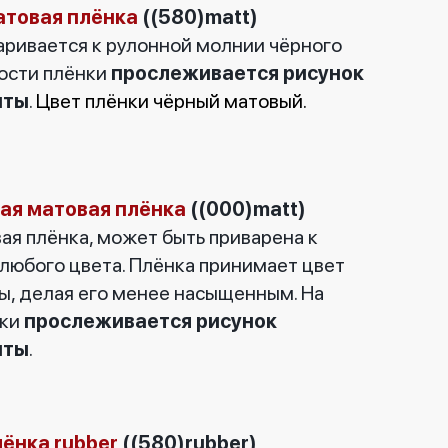
атовая плёнка
((580)matt)
варивается к рулонной молнии чёрного
ности плёнки
прослеживается рисунок
нты
.
Цвет плёнки чёрный матовый.
ая матовая плёнка
((000)matt)
ая плёнка, может быть приварена к
любого цвета. Плёнка принимает цвет
ы, делая его менее насыщенным. На
нки
прослеживается рисунок
нты
.
лёнка rubber
((580)rubber)