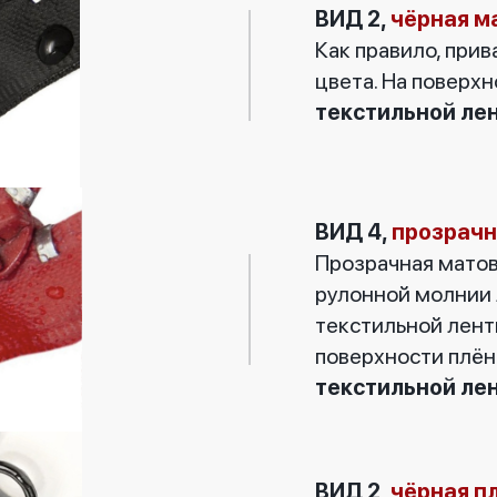
ВИД 2,
чёрная м
Как правило, при
цвета. На поверх
текстильной ле
ВИД 4,
прозрачн
Прозрачная матов
рулонной молнии 
текстильной лент
поверхности плё
текстильной ле
ВИД 2,
чёрная п