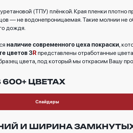
ретановой (ТПУ) плёнкой. Края пленки плотно п
бцов — не водонепроницаемая. Такие молнии не 
го дождя.
ся
наличие современного цеха покраски
, ко
те цветов 3
R
представлены отработанные цвета,
бразец цвета, под который мы открасим Вашу пр
 600+ ЦВЕТАХ
Слайдеры
НИЙ И ШИРИНА ЗАМКНУТЫХ