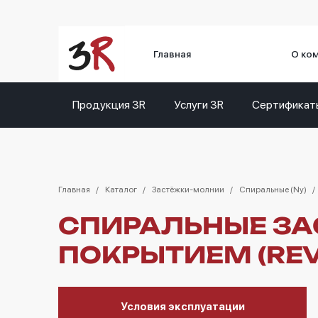
Главная
О ко
Продукция 3R
Услуги 3R
Сертификат
Главная
Каталог
Застёжки-молнии
Спиральные (Ny)
СПИРАЛЬНЫЕ ЗА
ПОКРЫТИЕМ (REV
Условия эксплуатации