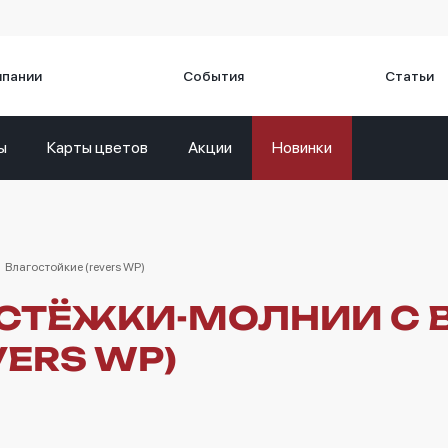
мпании
События
Статьи
ы
Карты цветов
Акции
Новинки
Влагостойкие (revers WP)
СТЁЖКИ-МОЛНИИ С
ERS WP)