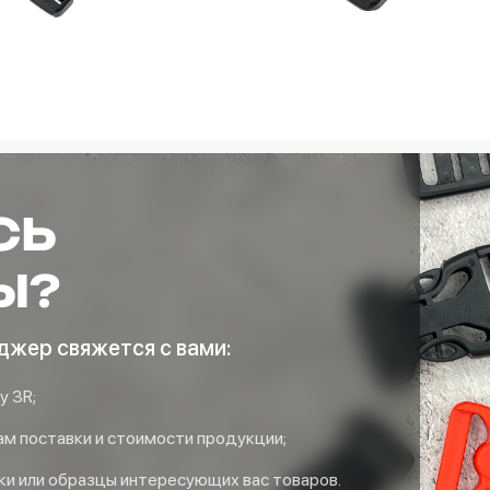
СЬ
Ы?
джер свяжется с вами:
у 3R;
м поставки и стоимости продукции;
ки или образцы интересующих вас товаров.