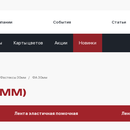
мпании
События
Статьи
ы
Карты цветов
Акции
Новинки
Фастексы 30мм
ФА 30мм
0ММ)
Лента эластичная помочная
Лен